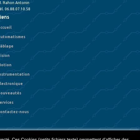
. Rahon Antonin
él. 06.88.07.10.58
iens
ccueil
utomatismes
âblage
ision
otion
nstrumentation
lectronique
ouveautés
ervices
ontactez-nous
necté. Ces Cookies (petits fichiers texte) permettent d'afficher des