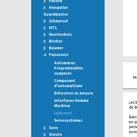
Patlite
Hengstler
Guardmaster
Schmersal
MTL
Murrtechnic
Bircher
Baumer
Panasonic
Automates
Programmables
compacts
I
Composant
d'automatisme
Détection et mesure
Interfaces Homme
Les 
Machine
de d
Ioniseurs
Bien
Servosystèmes
en q
peuv
Sunx
poss
Steute