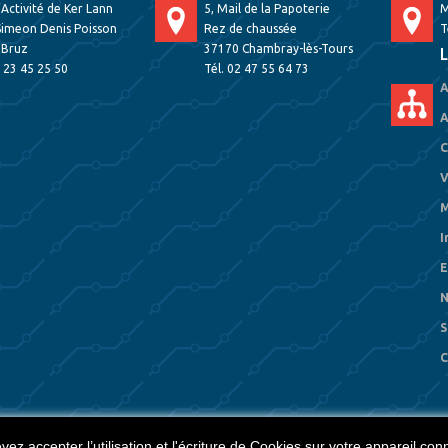
’Activité de Ker Lann
5, Mail de la Papoterie
M
Simeon Denis Poisson
Rez de chaussée
T
 Bruz
37170 Chambray-lès-Tours
L
2 23 45 25 50
Tél. 02 47 55 64 73
A
A
C
V
M
I
E
N
S
C
ez accepter l’utilisation et l'écriture de Cookies sur votre appareil con