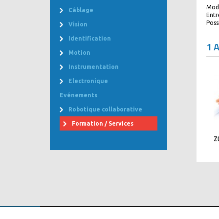
Mode
Câblage
Entr
Poss
Vision
Identification
1 
Motion
Instrumentation
Electronique
Evénements
Robotique collaborative
Formation / Services
Z