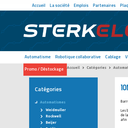
Accueil
La société
Emplois
Partenaires
Pla
Automatisme
Robotique collaborative
Cablage
V
Promo / Déstockage
Accueil
Catégories
Automat
IO
Catégories
Barr
Automatismes
Weidmuller
Les 
de l
Rockwell
afin
Beijer