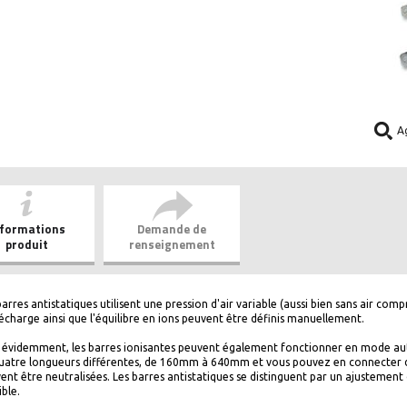
A
nformations
Demande de
produit
renseignement
barres antistatiques utilisent une pression d'air variable (aussi bien sans air com
écharge ainsi que l'équilibre en ions peuvent être définis manuellement.
 évidemment, les barres ionisantes peuvent également fonctionner en mode auto
uatre longueurs différentes, de 160mm à 640mm et vous pouvez en connecter de
ent être neutralisées. Les barres antistatiques se distinguent par un ajustement
ible.