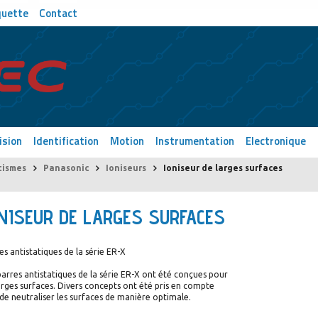
quette
Contact
ision
Identification
Motion
Instrumentation
Electronique
ismes
Panasonic
Ioniseurs
Ioniseur de larges surfaces
NISEUR DE LARGES SURFACES
es antistatiques de la série ER-X
barres antistatiques de la série ER-X ont été conçues pour
arges surfaces. Divers concepts ont été pris en compte
 de neutraliser les surfaces de manière optimale.