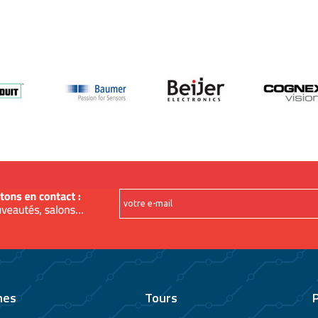
nes
Tours