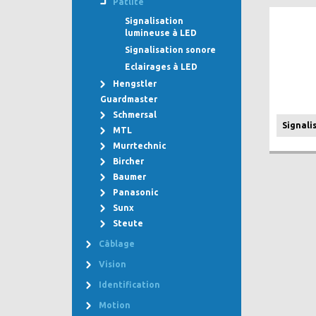
Patlite
Signalisation
lumineuse à LED
Signalisation sonore
Eclairages à LED
Hengstler
Guardmaster
Schmersal
Signali
MTL
Murrtechnic
Bircher
Baumer
Panasonic
Sunx
Steute
Câblage
Vision
Identification
Motion