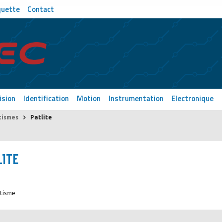
quette
Contact
ision
Identification
Motion
Instrumentation
Electronique
ismes
Patlite
LITE
tisme