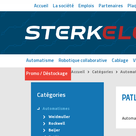
Accueil
La société
Emplois
Partenaires
Pla
Automatisme
Robotique collaborative
Cablage
V
Promo / Déstockage
Accueil
Catégories
Automat
Catégories
PAT
Automatismes
Weidmuller
Automa
Rockwell
Beijer