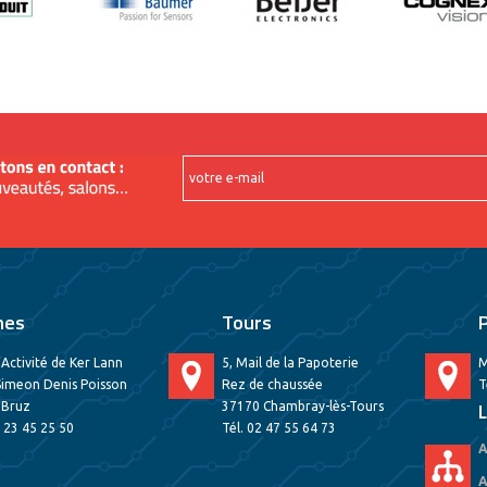
nes
Tours
’Activité de Ker Lann
5, Mail de la Papoterie
M
Simeon Denis Poisson
Rez de chaussée
T
 Bruz
37170 Chambray-lès-Tours
L
2 23 45 25 50
Tél. 02 47 55 64 73
A
A