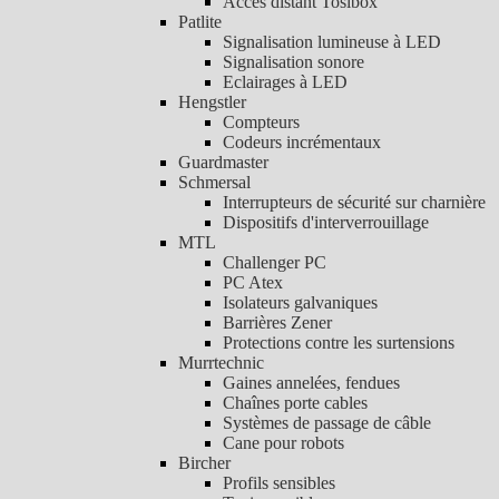
Accès distant Tosibox
Patlite
Signalisation lumineuse à LED
Signalisation sonore
Eclairages à LED
Hengstler
Compteurs
Codeurs incrémentaux
Guardmaster
Schmersal
Interrupteurs de sécurité sur charnière
Dispositifs d'interverrouillage
MTL
Challenger PC
PC Atex
Isolateurs galvaniques
Barrières Zener
Protections contre les surtensions
Murrtechnic
Gaines annelées, fendues
Chaînes porte cables
Systèmes de passage de câble
Cane pour robots
Bircher
Profils sensibles