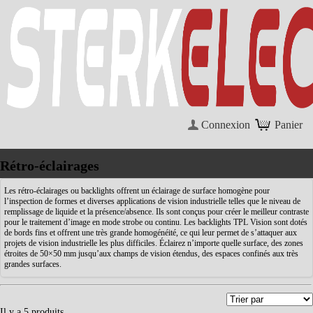
Connexion
Panier
Rétro-éclairages
Les rétro-éclairages ou backlights offrent un éclairage de surface homogène pour
l’inspection de formes et diverses applications de vision industrielle telles que le niveau de
remplissage de liquide et la présence/absence. Ils sont conçus pour créer le meilleur contraste
pour le traitement d’image en mode strobe ou continu. Les backlights TPL Vision sont dotés
de bords fins et offrent une très grande homogénéité, ce qui leur permet de s’attaquer aux
projets de vision industrielle les plus difficiles. Éclairez n’importe quelle surface, des zones
étroites de 50×50 mm jusqu’aux champs de vision étendus, des espaces confinés aux très
grandes surfaces.
Il y a 5 produits.