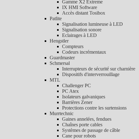
Gamme X2 Extreme
IX HMI Software
Accès distant Tosibox
Patlite
Signalisation lumineuse à LED
Signalisation sonore
Eclairages à LED
Hengstler
Compteurs
Codeurs incrémentaux
Guardmaster
Schmersal
Interrupteurs de sécurité sur charnière
Dispositifs d'interverrouillage
MTL
Challenger PC
PC Atex
Isolateurs galvaniques
Barrières Zener
Protections contre les surtensions
Murrtechnic
Gaines annelées, fendues
Chaînes porte cables
Systèmes de passage de câble
Cane pour robots