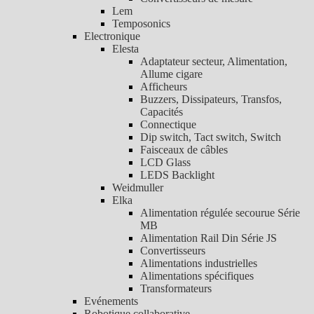
Lem
Temposonics
Electronique
Elesta
Adaptateur secteur, Alimentation,
Allume cigare
Afficheurs
Buzzers, Dissipateurs, Transfos,
Capacités
Connectique
Dip switch, Tact switch, Switch
Faisceaux de câbles
LCD Glass
LEDS Backlight
Weidmuller
Elka
Alimentation régulée secourue Série
MB
Alimentation Rail Din Série JS
Convertisseurs
Alimentations industrielles
Alimentations spécifiques
Transformateurs
Evénements
Robotique collaborative