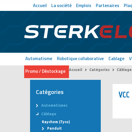
Accueil
La société
Emplois
Partenaires
Pla
Automatisme
Robotique collaborative
Cablage
V
Promo / Déstockage
Accueil
Catégories
Câblage
Catégories
VCC
Automatismes
Câblage
Raychem (Tyco)
Panduit