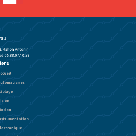
Pau
. Rahon Antonin
él. 06.88.07.10.58
iens
ccueil
utomatismes
âblage
ision
otion
nstrumentation
lectronique