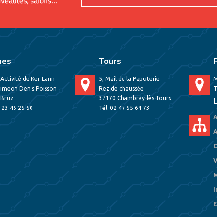
nes
Tours
’Activité de Ker Lann
5, Mail de la Papoterie
M
Simeon Denis Poisson
Rez de chaussée
T
 Bruz
37170 Chambray-lès-Tours
L
2 23 45 25 50
Tél. 02 47 55 64 73
A
A
C
V
M
I
E