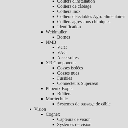
Colliers d'installation
Colliers de câblage
Colliers Inox
Colliers détectables Agro-alimentaires
Colliers agressions chimiques
Identification
Weidmuller
Bornes
NMB
VCC
VAC
Accessoires
XB Components
Cosses isolées
Cosses nues
Fusibles
Connecteurs Superseal
Phoenix Bopla
Boîtiers
Murrtechnic
Systèmes de passage de câble
Vision
Cognex
Capteurs de vision
Systèmes de vision