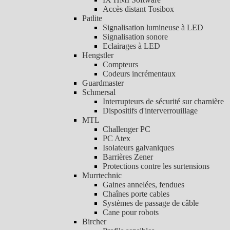
Accès distant Tosibox
Patlite
Signalisation lumineuse à LED
Signalisation sonore
Eclairages à LED
Hengstler
Compteurs
Codeurs incrémentaux
Guardmaster
Schmersal
Interrupteurs de sécurité sur charnière
Dispositifs d'interverrouillage
MTL
Challenger PC
PC Atex
Isolateurs galvaniques
Barrières Zener
Protections contre les surtensions
Murrtechnic
Gaines annelées, fendues
Chaînes porte cables
Systèmes de passage de câble
Cane pour robots
Bircher