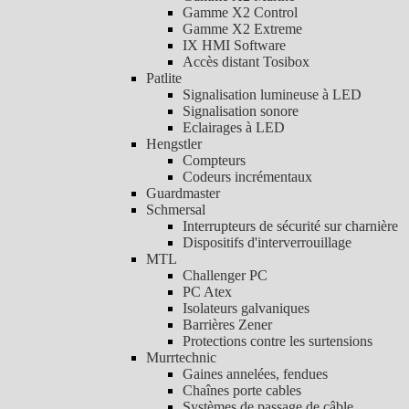
Gamme X2 Control
Gamme X2 Extreme
IX HMI Software
Accès distant Tosibox
Patlite
Signalisation lumineuse à LED
Signalisation sonore
Eclairages à LED
Hengstler
Compteurs
Codeurs incrémentaux
Guardmaster
Schmersal
Interrupteurs de sécurité sur charnière
Dispositifs d'interverrouillage
MTL
Challenger PC
PC Atex
Isolateurs galvaniques
Barrières Zener
Protections contre les surtensions
Murrtechnic
Gaines annelées, fendues
Chaînes porte cables
Systèmes de passage de câble