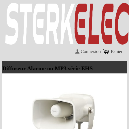
Connexion
Panier
Diffuseur Alarme ou MP3 série EHS