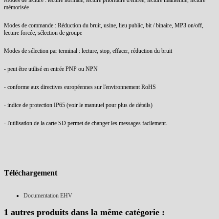
Modes de lecture : lecture normale, lecture prioritaire d'entrée, lecture maintenue, lecture
mémorisée
Modes de commande : Réduction du bruit, usine, lieu public, bit / binaire, MP3 on/off,
lecture forcée, sélection de groupe
Modes de sélection par terminal : lecture, stop, effacer, réduction du bruit
- peut être utilisé en entrée PNP ou NPN
- conforme aux directives européennes sur l'environnement RoHS
- indice de protection IP65 (voir le manuuel pour plus de détails)
- l'utilisation de la carte SD permet de changer les messages facilement.
Téléchargement
Documentation EHV
1 autres produits dans la même catégorie :