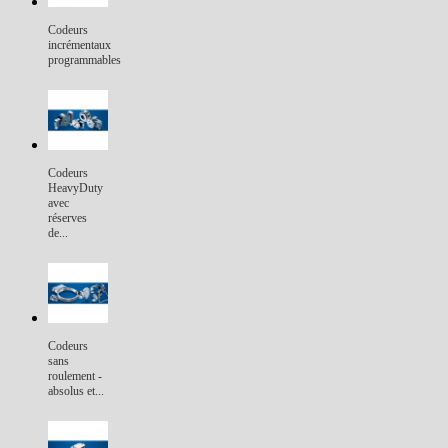
Codeurs
incrémentaux
programmables
Codeurs
HeavyDuty
avec
réserves
de...
Codeurs
sans
roulement -
absolus et...