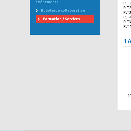
Evénements
PLT2
PLT2
Robotique collaborative
PLT3
PLT4
Formation / Services
PLT3
PLT4
1 
C