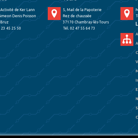
’Activité de Ker Lann
5, Mail de la Papoterie
M
Simeon Denis Poisson
Rez de chaussée
T
 Bruz
37170 Chambray-lès-Tours
L
2 23 45 25 50
Tél. 02 47 55 64 73
A
A
C
V
M
I
E
N
S
C