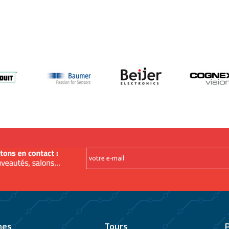
nes
Tours