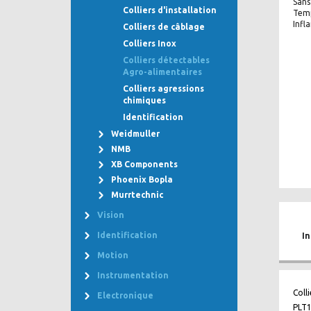
Sans
Colliers d'installation
Temp
Infl
Colliers de câblage
Colliers Inox
Colliers détectables
Agro-alimentaires
Colliers agressions
chimiques
Identification
Weidmuller
NMB
XB Components
Phoenix Bopla
Murrtechnic
Vision
I
Identification
Motion
Instrumentation
Coll
Electronique
PLT1