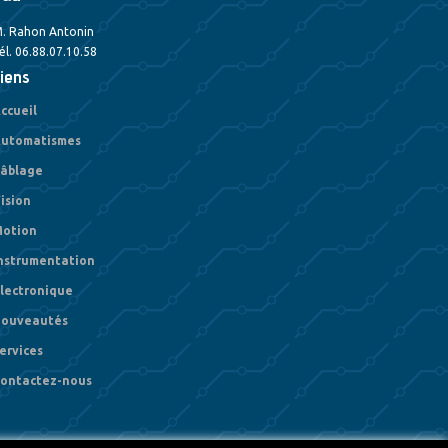
. Rahon Antonin
él. 06.88.07.10.58
iens
ccueil
utomatismes
âblage
ision
otion
nstrumentation
lectronique
ouveautés
ervices
ontactez-nous