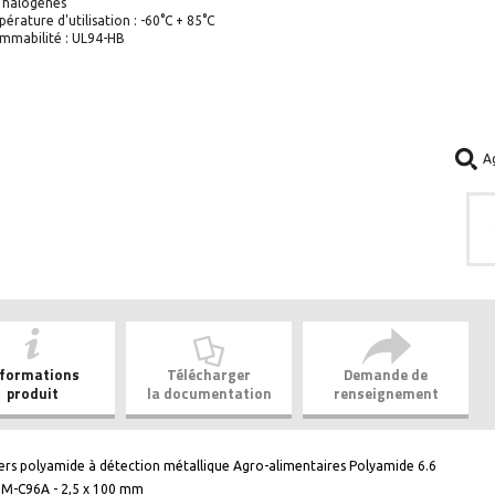
 halogènes
érature d'utilisation : -60°C + 85°C
ammabilité : UL94-HB
A
nformations
Télécharger
Demande de
produit
la documentation
renseignement
iers polyamide à détection métallique Agro-alimentaires Polyamide 6.6
M-C96A - 2,5 x 100 mm