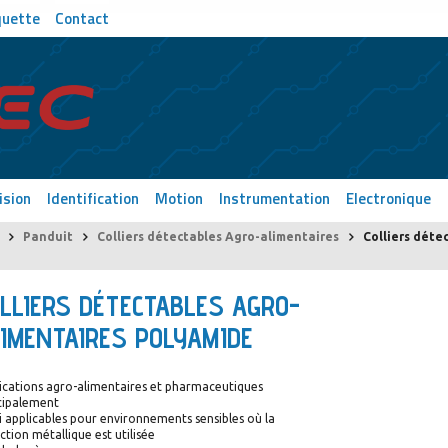
quette
Contact
ision
Identification
Motion
Instrumentation
Electronique
Panduit
Colliers détectables Agro-alimentaires
Colliers déte
LLIERS DÉTECTABLES AGRO-
IMENTAIRES POLYAMIDE
ications agro-alimentaires et pharmaceutiques
cipalement
i applicables pour environnements sensibles où la
ction métallique est utilisée