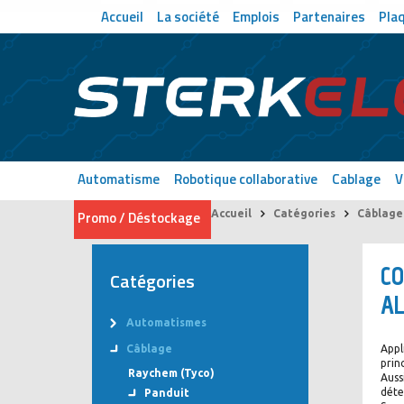
Accueil
La société
Emplois
Partenaires
Pla
Automatisme
Robotique collaborative
Cablage
V
Promo / Déstockage
Accueil
Catégories
Câblage
CO
Catégories
AL
Automatismes
Câblage
Appl
prin
Raychem (Tyco)
Auss
déte
Panduit