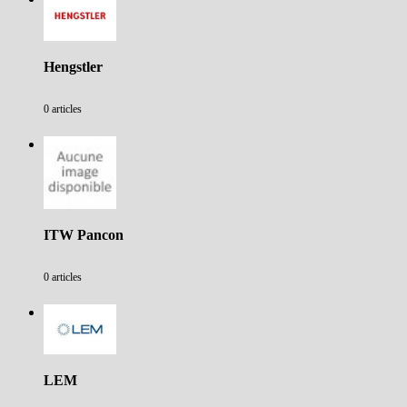
Hengstler
0 articles
ITW Pancon
0 articles
LEM