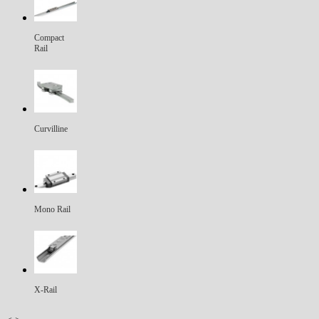
Compact
Rail
Curvilline
Mono Rail
X-Rail