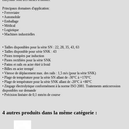
Principaux domaines d'application:
• Ferroviaire
• Automobile
• Emballage
• Médical
• Logistique
• Machines industrielles
• Tailles disponibles pour la série SN : 22, 28, 35, 43, 63
• Tailles disponible pour série SNK : 43
• Pistes trempées par induction
• Pistes rectifiées pour la série SNK
• Patins et rails en acier étiré à froid
• Billes en acier trempé
• Vitesse de déplacement max. des rails : 1,5 m/s (pour la série SNK)
• Plage de température pour la série SN allant de -30°C à +170°C
• Plage de température pour la série SNK allant de -20°C à +80°C
• Zingage électrolytique conformément à la norme ISO 2081. Traitements anticorrosion
disponibles sur demande
• Précision linéaire de 0,1 mm/m de course
4 autres produits dans la même catégorie :