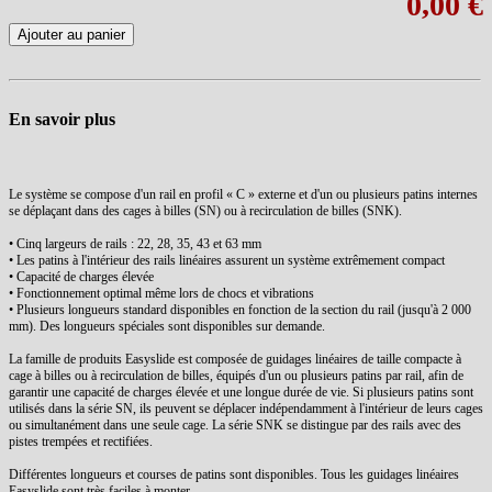
0,00 €
Ajouter au panier
En savoir plus
Le système se compose d'un rail en profil « C » externe et d'un ou plusieurs patins internes
se déplaçant dans des cages à billes (SN) ou à recirculation de billes (SNK).
• Cinq largeurs de rails : 22, 28, 35, 43 et 63 mm
• Les patins à l'intérieur des rails linéaires assurent un système extrêmement compact
• Capacité de charges élevée
• Fonctionnement optimal même lors de chocs et vibrations
• Plusieurs longueurs standard disponibles en fonction de la section du rail (jusqu'à 2 000
mm). Des longueurs spéciales sont disponibles sur demande.
La famille de produits Easyslide est composée de guidages linéaires de taille compacte à
cage à billes ou à recirculation de billes, équipés d'un ou plusieurs patins par rail, afin de
garantir une capacité de charges élevée et une longue durée de vie. Si plusieurs patins sont
utilisés dans la série SN, ils peuvent se déplacer indépendamment à l'intérieur de leurs cages
ou simultanément dans une seule cage. La série SNK se distingue par des rails avec des
pistes trempées et rectifiées.
Différentes longueurs et courses de patins sont disponibles. Tous les guidages linéaires
Easyslide sont très faciles à monter.